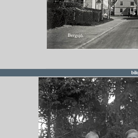
redigera
bil