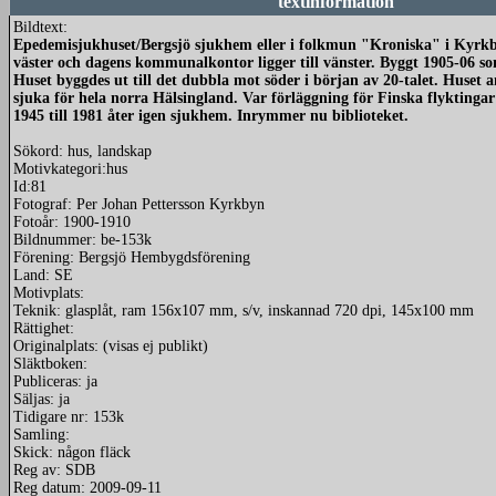
textinformation
Bildtext:
Epedemisjukhuset/Bergsjö sjukhem eller i folkmun "Kroniska" i Kyrkb
väster och dagens kommunalkontor ligger till vänster. Byggt 1905-06 
Huset byggdes ut till det dubbla mot söder i början av 20-talet. Huset 
sjuka för hela norra Hälsingland. Var förläggning för Finska flyktinga
1945 till 1981 åter igen sjukhem. Inrymmer nu biblioteket.
Sökord: hus, landskap
Motivkategori:hus
Id:81
Fotograf: Per Johan Pettersson Kyrkbyn
Fotoår: 1900-1910
Bildnummer: be-153k
Förening: Bergsjö Hembygdsförening
Land: SE
Motivplats:
Teknik: glasplåt, ram 156x107 mm, s/v, inskannad 720 dpi, 145x100 mm
Rättighet:
Originalplats: (visas ej publikt)
Släktboken:
Publiceras: ja
Säljas: ja
Tidigare nr: 153k
Samling:
Skick: någon fläck
Reg av: SDB
Reg datum: 2009-09-11