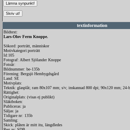
textinformation
Bildtext:
Lars-Olov Ferm Knoppe.
Sökord: porträtt, människor
Motivkategori:porträtt
Id:105
Fotograf: Albert Sjölander Knoppe
Fotoår:
Bildnummer: be-135b
Förening: Bergsjö Hembygdsgård
Land: SE
Motivplats:
Teknik: glasplåt; ram 80x107 mm; s/v; inskannad 800 dpi; 90x120 mm; 24-bi
Rättighet:
Originalplats: (visas ej publikt)
Släktboken:
Publiceras: ja
Säljas: ja
Tidigare nr: 135b
Samling:
Skick: plåten är mitt itu, längdledes
Reg av: SDB