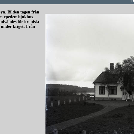
b
yn. Bilden tagen från
som epedemisjukhus.
andvändes för kroniskt
r under kriget. Från