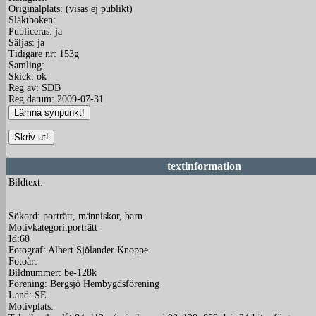
Originalplats: (visas ej publikt)
Släktboken:
Publiceras: ja
Säljas: ja
Tidigare nr: 153g
Samling:
Skick: ok
Reg av: SDB
Reg datum: 2009-07-31
textinformation
Bildtext:
Sökord: porträtt, människor, barn
Motivkategori:porträtt
Id:68
Fotograf: Albert Sjölander Knoppe
Fotoår:
Bildnummer: be-128k
Förening: Bergsjö Hembygdsförening
Land: SE
Motivplats: