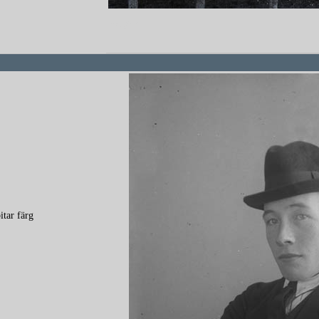
redigera
tar färg