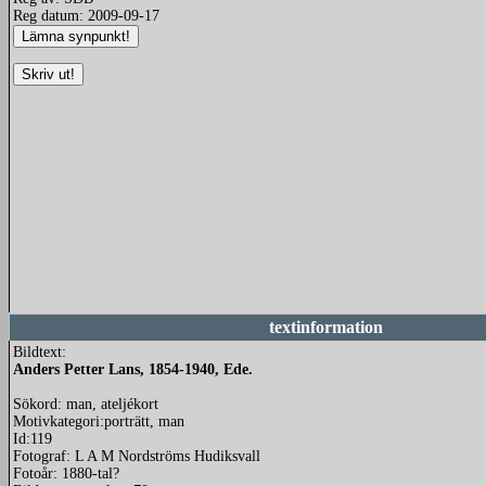
Reg datum: 2009-09-17
textinformation
Bildtext:
Anders Petter Lans, 1854-1940, Ede.
Sökord: man, ateljékort
Motivkategori:porträtt, man
Id:119
Fotograf: L A M Nordströms Hudiksvall
Fotoår: 1880-tal?