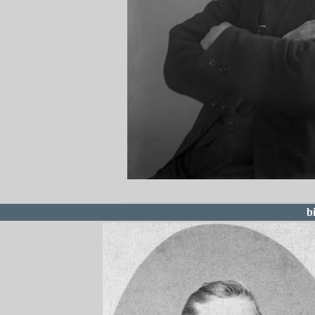
redigera
b