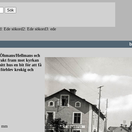
kord: Ede sökord2: Ede sökord3: ede
b
s, Öhmans/Hellmans och
 rakt fram mot kyrkan
t hus en bit för att få
 förblev krokig och
00 mm