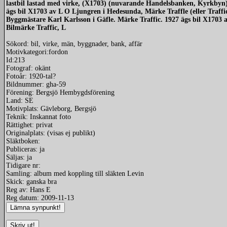
lastbil lastad med virke, (X1703) (nuvarande Handelsbanken, Kyrkbyn).
ägs bil X1703 av L O Ljungren i Hedesunda, Märke Traffle (eller Traffi
Byggmästare Karl Karlsson i Gäfle. Märke Traffic. 1927 ägs bil X1703
Bilmärke Traffic, L
Sökord: bil, virke, män, byggnader, bank, affär
Motivkategori:fordon
Id:213
Fotograf: okänt
Fotoår: 1920-tal?
Bildnummer: gha-59
Förening: Bergsjö Hembygdsförening
Land: SE
Motivplats: Gävleborg, Bergsjö
Teknik: Inskannat foto
Rättighet: privat
Originalplats: (visas ej publikt)
Släktboken:
Publiceras: ja
Säljas: ja
Tidigare nr:
Samling: album med koppling till släkten Levin
Skick: ganska bra
Reg av: Hans E
Reg datum: 2009-11-13