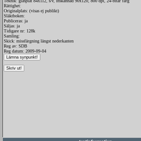
Teknik: glasplåt 84x112, s/v, inskannad 90x120, 800 dpi, 24-bitar färg
Rättighet:
Originalplats: (visas ej publikt)
Släktboken:
Publiceras: ja
Säljas: ja
Tidigare nr: 128k
Samling:
Skick: missfärgning längst nederkanten
Reg av: SDB
Reg datum: 2009-09-04