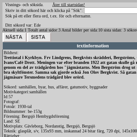
Visnings- och söksida.
Åter till startsidan!
Skriv in ditt sökord här och klicka på "Sök":
Sök på ett eller flera ord, t.ex. för och efternamn.
Ditt sökord var: Ede
Aktuell sida:1 Totalt antal sidor:3 Antal bilder per sida:10 sista sidan: 3 sö
textinformation
Bildtext:
Trettiotal i Kyrkbyn. Frv Lindgrens, Bergkvists skrädderi, Bergström
Ivans/Café Drott. Meningen var efter branden 1922 att gatan skulle gå
genom en del av trädgården hos "jägmästarns. Men Bergström drog ut sit
bra skyltfönster. Samma sak gjorde också Jon Olov Bergkvist. Så gatan
jägmäsare Tersmedens trädgård blev orörd.
Sökord: samhällen, byar, hus, affärer, gatumotiv, byggnader
Motivkategori:samhällen
Id:57
Fotograf:
Fotoår: 1930-tal
Bildnummer: be-153g
Förening: Bergsjö Hembygdsförening
Land: SE
Motivplats: Gävleborg, Nordanstig, Bergsjö, Bergsjö
Teknik: glasplåt, s/v, 135x93 mm, inskannad 24 bitar färg, 720 dpi, 145x1
Rättighet: