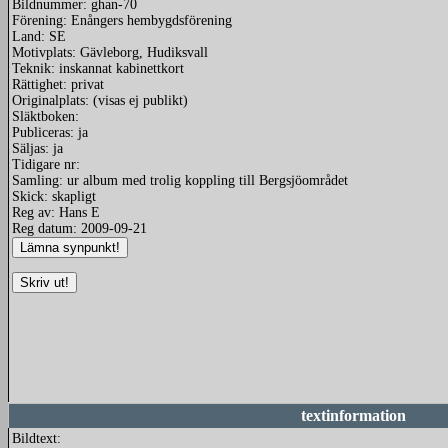
Bildnummer: ghan-70
Förening: Enångers hembygdsförening
Land: SE
Motivplats: Gävleborg, Hudiksvall
Teknik: inskannat kabinettkort
Rättighet: privat
Originalplats: (visas ej publikt)
Släktboken:
Publiceras: ja
Säljas: ja
Tidigare nr:
Samling: ur album med trolig koppling till Bergsjöområdet
Skick: skapligt
Reg av: Hans E
Reg datum: 2009-09-21
textinformation
Bildtext: