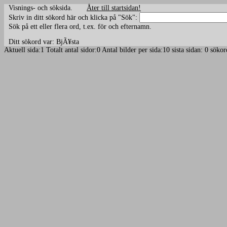
Visnings- och söksida.
Åter till startsidan!
Skriv in ditt sökord här och klicka på "Sök":
Sök på ett eller flera ord, t.ex. för och efternamn.
Ditt sökord var: BjÃ¥sta
Aktuell sida:1 Totalt antal sidor:0 Antal bilder per sida:10 sista sidan: 0 sö