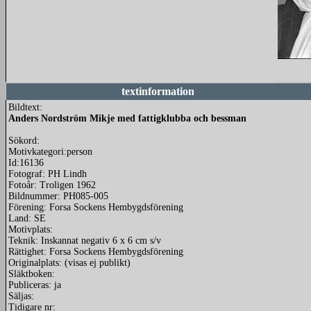
redigera
textinformation
Bildtext:
Anders Nordström Mikje med fattigklubba och bessman
Sökord:
Motivkategori:person
Id:16136
Fotograf: PH Lindh
Fotoår: Troligen 1962
Bildnummer: PH085-005
Förening: Forsa Sockens Hembygdsförening
Land: SE
Motivplats:
Teknik: Inskannat negativ 6 x 6 cm s/v
Rättighet: Forsa Sockens Hembygdsförening
Originalplats: (visas ej publikt)
Släktboken:
Publiceras: ja
Säljas:
Tidigare nr: