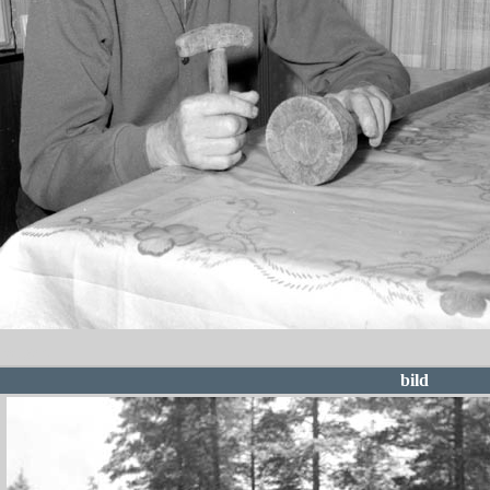
redigera
bild