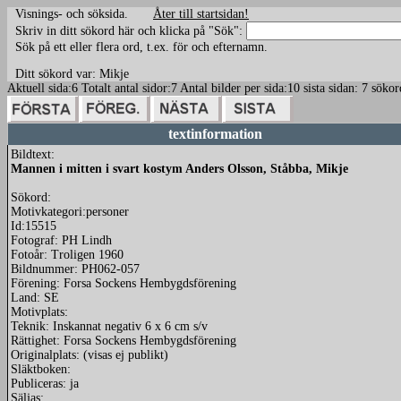
Visnings- och söksida.
Åter till startsidan!
Skriv in ditt sökord här och klicka på "Sök":
Sök på ett eller flera ord, t.ex. för och efternamn.
Ditt sökord var: Mikje
Aktuell sida:6 Totalt antal sidor:7 Antal bilder per sida:10 sista sidan: 7 sö
textinformation
Bildtext:
Mannen i mitten i svart kostym Anders Olsson, Ståbba, Mikje
Sökord:
Motivkategori:personer
Id:15515
Fotograf: PH Lindh
Fotoår: Troligen 1960
Bildnummer: PH062-057
Förening: Forsa Sockens Hembygdsförening
Land: SE
Motivplats:
Teknik: Inskannat negativ 6 x 6 cm s/v
Rättighet: Forsa Sockens Hembygdsförening
Originalplats: (visas ej publikt)
Släktboken:
Publiceras: ja
Säljas: