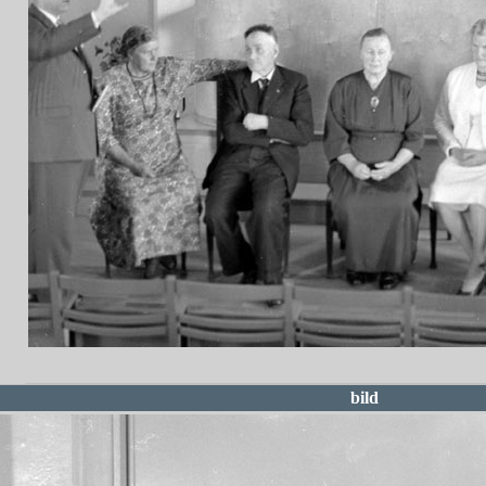
redigera
bild