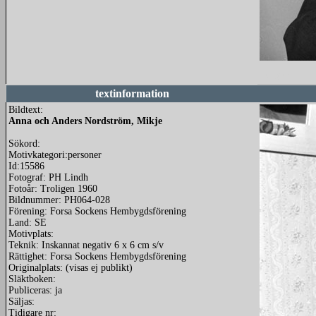
redigera
textinformation
Bildtext:
Anna och Anders Nordström, Mikje
Sökord:
Motivkategori:personer
Id:15586
Fotograf: PH Lindh
Fotoår: Troligen 1960
Bildnummer: PH064-028
Förening: Forsa Sockens Hembygdsförening
Land: SE
Motivplats:
Teknik: Inskannat negativ 6 x 6 cm s/v
Rättighet: Forsa Sockens Hembygdsförening
Originalplats: (visas ej publikt)
Släktboken:
Publiceras: ja
Säljas:
Tidigare nr: