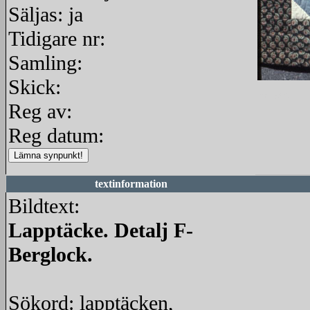
Säljas: ja
Tidigare nr:
Samling:
Skick:
redigera
Reg av:
Reg datum:
textinformation
Bildtext:
Lapptäcke. Detalj F-
Berglock.
Sökord: lapptäcken,