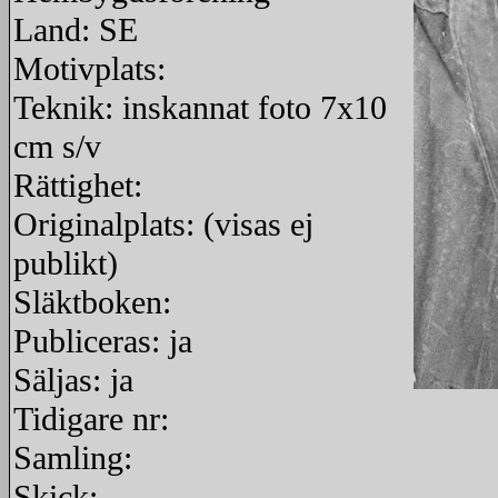
Land: SE
Motivplats:
Teknik: inskannat foto 7x10
cm s/v
Rättighet:
Originalplats: (visas ej
publikt)
Släktboken:
Publiceras: ja
Säljas: ja
Tidigare nr:
redigera
Samling:
Skick: