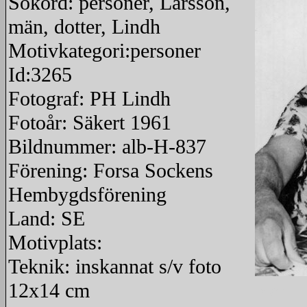
Sökord: personer, Larsson,
män, dotter, Lindh
Motivkategori:personer
Id:3265
Fotograf: PH Lindh
Fotoår: Säkert 1961
Bildnummer: alb-H-837
Förening: Forsa Sockens
Hembygdsförening
Land: SE
Motivplats:
Teknik: inskannat s/v foto
12x14 cm
redigera