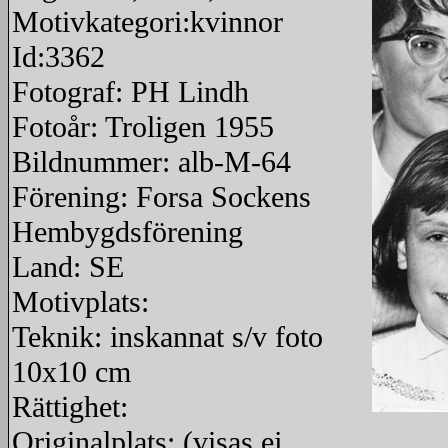
Motivkategori:kvinnor
Id:3362
Fotograf: PH Lindh
Fotoår: Troligen 1955
Bildnummer: alb-M-64
Förening: Forsa Sockens
Hembygdsförening
Land: SE
Motivplats:
Teknik: inskannat s/v foto
10x10 cm
Rättighet:
Originalplats: (visas ej
redigera