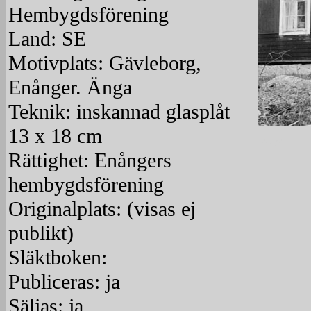
Hembygdsförening
Land: SE
Motivplats: Gävleborg,
Enånger. Änga
Teknik: inskannad glasplåt
13 x 18 cm
redigera
Rättighet: Enångers
hembygdsförening
Originalplats: (visas ej
publikt)
Släktboken:
Publiceras: ja
Säljas: ja