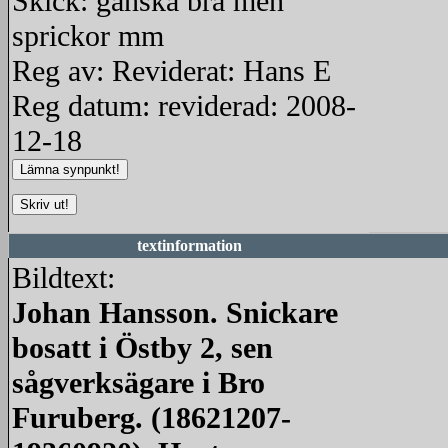
Skick: ganska bra men
sprickor mm
Reg av: Reviderat: Hans E
Reg datum: reviderad: 2008-
12-18
textinformation
Bildtext:
Johan Hansson. Snickare
bosatt i Östby 2, sen
sågverksägare i Bro
Furuberg. (18621207-