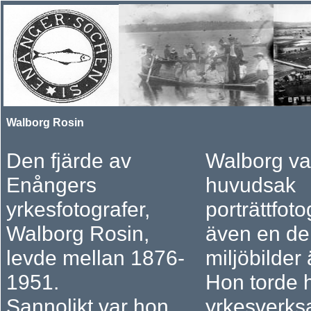
Walborg Rosin
Den fjärde av
Walborg var
Enångers
huvudsak
yrkesfotografer,
porträttfot
Walborg Rosin,
även en de
levde mellan 1876-
miljöbilder
1951.
Hon torde h
Sannolikt var hon
yrkesverksa