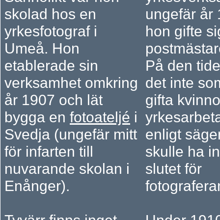
skolad hos en
ungefär år
yrkesfotograf i
hon gifte s
Umeå. Hon
postmästar
etablerade sin
På den tid
verksamhet omkring
det inte som
år 1907 och lät
gifta kvinno
bygga en
fotoateljé
i
yrkesarbeta
Svedja (ungefär mitt
enligt säge
för infarten till
skulle ha i
nuvarande skolan i
slutet för
Enånger).
fotografera