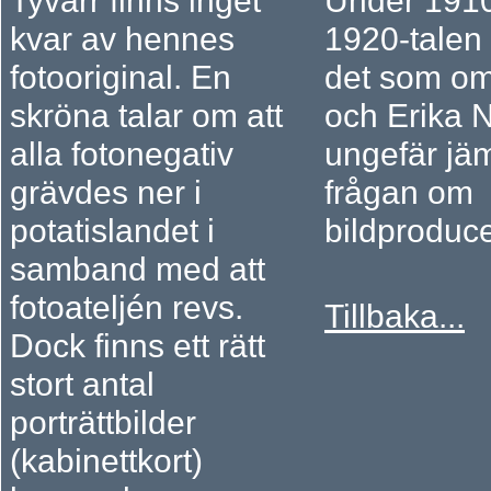
Tyvärr finns inget
Under 191
kvar av hennes
1920-talen 
fotooriginal. En
det som o
skröna talar om att
och Erika N
alla fotonegativ
ungefär jä
grävdes ner i
frågan om
potatislandet i
bildproduc
samband med att
fotoateljén revs.
Tillbaka...
Dock finns ett rätt
stort antal
porträttbilder
(kabinettkort)